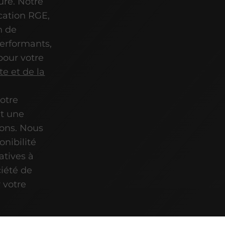
ure. Notre
ication RGE,
n de
performants,
pour votre
te et de la
Notre
it une
ions. Nous
onibilité
atives à
iété de
 votre