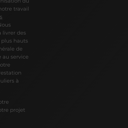
anisation du
otre travail
ns
 Nous
livrer des
 plus hauts
énérale de
 au service
otre
restation
uliers à
otre
tre projet