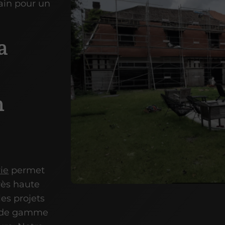
ain pour un
a
n
ie
permet
très haute
es projets
t de gamme