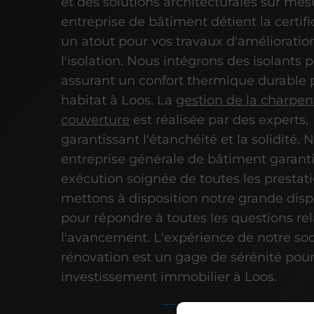
et des solutions architecturales sur mes
entreprise de bâtiment détient la certif
un atout pour vos travaux d'amélioratio
l'isolation. Nous intégrons des isolants 
assurant un confort thermique durable 
habitat à Loos. La
gestion de la charpen
couverture
est réalisée par des experts,
garantissant l'étanchéité et la solidité. 
entreprise générale de bâtiment garant
exécution soignée de toutes les prestat
mettons à disposition notre grande disp
pour répondre à toutes les questions rel
l'avancement. L'expérience de notre soc
rénovation est un gage de sérénité pour
investissement immobilier à Loos.