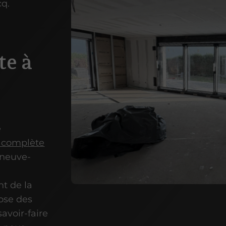
cq.
te à
e
 complète
eneuve-
nt de la
pose des
avoir-faire