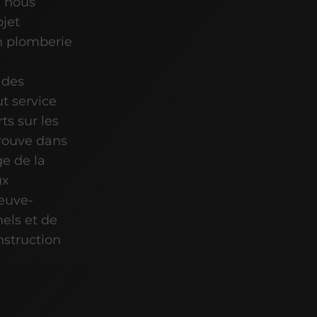
, nous
ojet
En plomberie
 des
t service
ts sur les
trouve dans
e de la
ux
neuve-
nels et de
nstruction