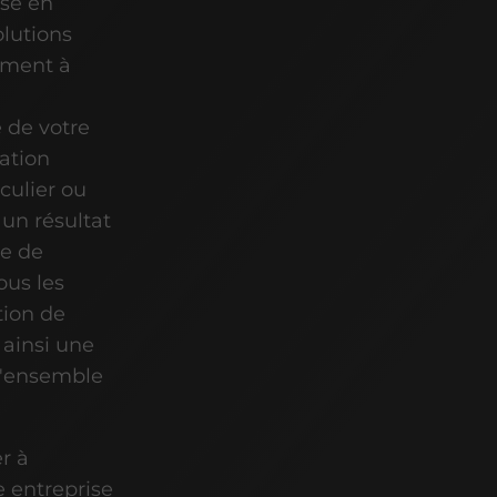
ise en
olutions
ement à
e de votre
vation
culier ou
 un résultat
re de
ous les
tion de
 ainsi une
l'ensemble
r à
e entreprise