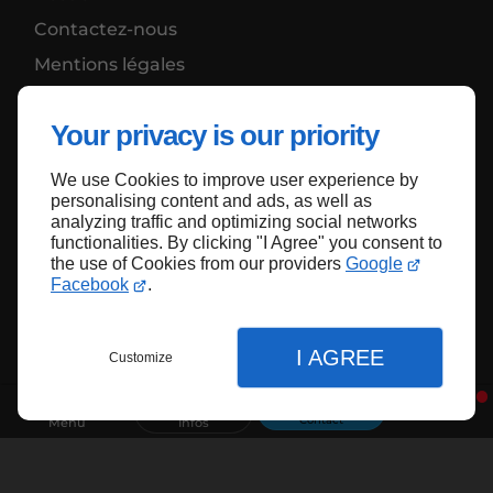
Contactez-nous
Mentions légales
Plan du site
Your privacy is our priority
We use Cookies to improve user experience by
Haut de page
personalising content and ads, as well as
analyzing traffic and optimizing social networks
functionalities. By clicking "I Agree" you consent to
the use of Cookies from our providers
Google
Facebook
.
I AGREE
Customize
Contact
Menu
Infos